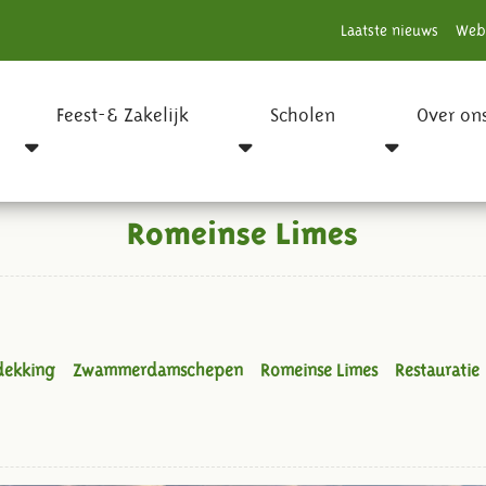
Laatste nieuws
Web
Feest-& Zakelijk
Scholen
Over on
Romeinse Limes
dekking
Zwammerdamschepen
Romeinse Limes
Restauratie