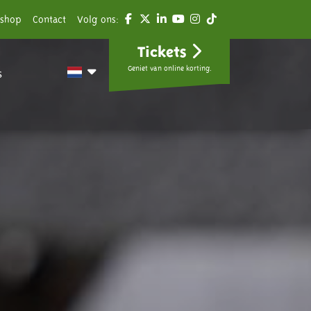
shop
Contact
Volg ons:
Tickets
Geniet van online korting.
s