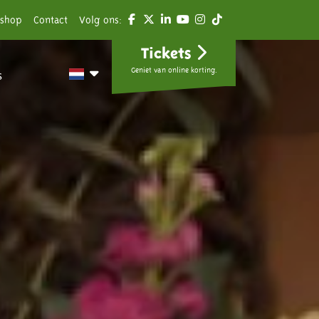
shop
Contact
Volg ons:
Tickets
Geniet van online korting.
s