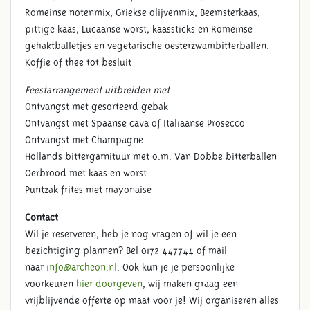
Romeinse notenmix, Griekse olijvenmix, Beemsterkaas,
pittige kaas, Lucaanse worst, kaassticks en Romeinse
gehaktballetjes en vegetarische oesterzwambitterballen.
BEDRIJFSFEEST
Koffie of thee tot besluit
Feestarrangement uitbreiden met
Ontvangst met gesorteerd gebak
Ontvangst met Spaanse cava of Italiaanse Prosecco
Ontvangst met Champagne
Hollands bittergarnituur met o.m. Van Dobbe bitterballen
Oerbrood met kaas en worst
Puntzak frites met mayonaise
Contact
Wil je reserveren, heb je nog vragen of wil je een
bezichtiging plannen? Bel 0172 447744 of mail
naar
info@archeon.nl
. Ook kun je je persoonlijke
voorkeuren
hier doorgeven
, wij maken graag een
vrijblijvende offerte op maat voor je! Wij organiseren alles