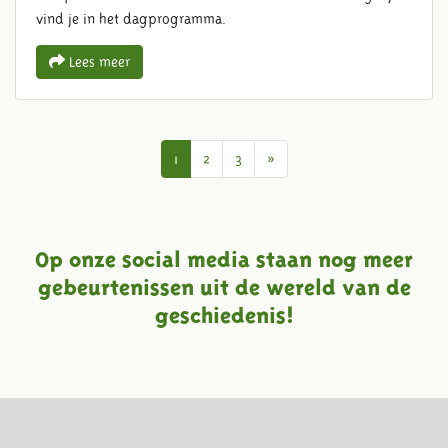
vind je in het dagprogramma.
Lees meer
Volgende
1
2
3
»
Op onze social media staan nog meer
gebeurtenissen uit de wereld van de
geschiedenis!