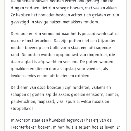
De hunebedbouwers hebben echter ook genoeg andere
dingen te doen. Het zijn vroege boeren, met vee en akkers.
Ze hebben het nomadenbestaan achter zich gelaten en zijn
gevestigd in stevige huizen met akkers rondom.
Deze boeren zijn vernoemd naar het type aardewerk dat ze
maken: trechterbekers. Dat zijn potten met een bijzonder
model: bovenop een bolle vorm staat een uitkragende
rand. De potten worden opgebouwd van ringen klei, die
daarna glad is afgewerkt en versierd. De potten worden
gebakken en dienen dan als opslag voor voedsel, als
keukenservies en om uit te eten en drinken.
De dieren van deze boerderij zijn runderen, varkens en
schapen of geiten. Op de akkers groeien eenkoorn, emmer,
peulvruchten, raapzaad, vlas, spurrie, wilde rucola en
stoppelknol.
In Archeon staat een hunebed tegenover het erf van de
Trechterbeker-boeren. In hun huis is te zien hoe ze leven. Er