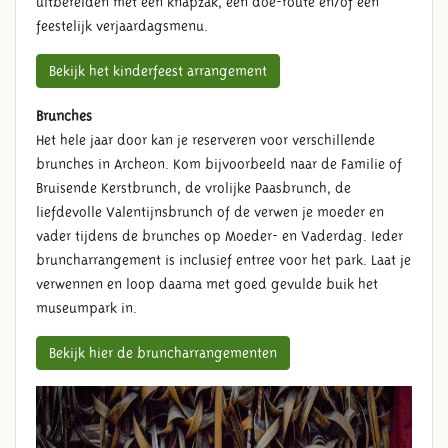
uitbereiden met een knapzak, een doe-route en/of een
feestelijk verjaardagsmenu.
Bekijk het kinderfeest arrangement
Brunches
Het hele jaar door kan je reserveren voor verschillende
brunches in Archeon. Kom bijvoorbeeld naar de Familie of
Bruisende Kerstbrunch, de vrolijke Paasbrunch, de
liefdevolle Valentijnsbrunch of de verwen je moeder en
vader tijdens de brunches op Moeder- en Vaderdag. Ieder
bruncharrangement is inclusief entree voor het park. Laat je
SFEERVOL DAGJE UIT
verwennen en loop daarna met goed gevulde buik het
museumpark in.
Bekijk hier de bruncharrangementen