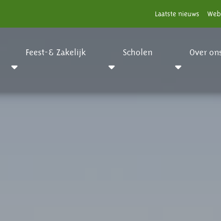
Laatste nieuws
Web
Feest-& Zakelijk
Scholen
Over on