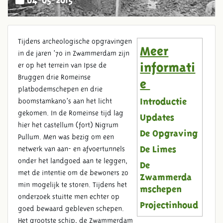
Tijdens archeologische opgravingen
Meer
in de jaren ’70 in Zwammerdam zijn
er op het terrein van Ipse de
informati
Bruggen drie Romeinse
e
platbodemschepen en drie
boomstamkano’s aan het licht
Introductie
gekomen. In de Romeinse tijd lag
Updates
hier het castellum (fort) Nigrum
De Opgraving
Pullum. Men was bezig om een
netwerk van aan- en afvoertunnels
De Limes
onder het landgoed aan te leggen,
De
met de intentie om de bewoners zo
Zwammerda
min mogelijk te storen. Tijdens het
mschepen
onderzoek stuitte men echter op
Projectinhoud
goed bewaard gebleven schepen.
Het grootste schip, de Zwammerdam