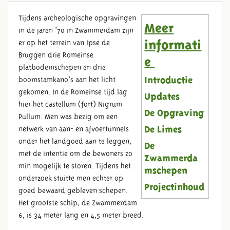
Tijdens archeologische opgravingen
Meer
in de jaren ’70 in Zwammerdam zijn
er op het terrein van Ipse de
informati
DE OPGRAVING
Bruggen drie Romeinse
e
platbodemschepen en drie
boomstamkano’s aan het licht
Introductie
gekomen. In de Romeinse tijd lag
Updates
hier het castellum (fort) Nigrum
De Opgraving
Pullum. Men was bezig om een
netwerk van aan- en afvoertunnels
De Limes
onder het landgoed aan te leggen,
De
met de intentie om de bewoners zo
Zwammerda
min mogelijk te storen. Tijdens het
mschepen
onderzoek stuitte men echter op
Projectinhoud
goed bewaard gebleven schepen.
Het grootste schip, de Zwammerdam
6, is 34 meter lang en 4,5 meter breed.