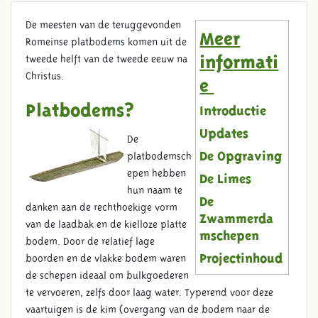
De meesten van de teruggevonden
Meer
Romeinse platbodems komen uit de
tweede helft van de tweede eeuw na
informati
Christus.
e
Platbodems?
Introductie
Updates
De
platbodemsch
De Opgraving
epen hebben
De Limes
hun naam te
De
danken aan de rechthoekige vorm
Zwammerda
van de laadbak en de kielloze platte
mschepen
bodem. Door de relatief lage
boorden en de vlakke bodem waren
Projectinhoud
de schepen ideaal om bulkgoederen
te vervoeren, zelfs door laag water. Typerend voor deze
DE ZWAMMERDAMSCHEPEN
vaartuigen is de kim (overgang van de bodem naar de