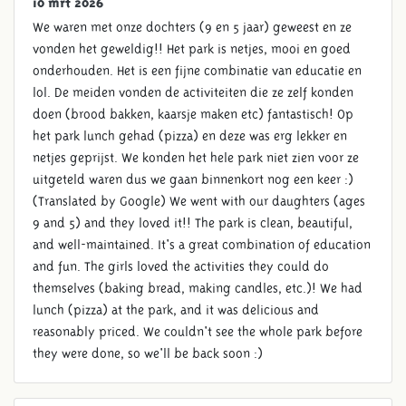
10 mrt 2026
We waren met onze dochters (9 en 5 jaar) geweest en ze
vonden het geweldig!! Het park is netjes, mooi en goed
onderhouden. Het is een fijne combinatie van educatie en
lol. De meiden vonden de activiteiten die ze zelf konden
doen (brood bakken, kaarsje maken etc) fantastisch! Op
het park lunch gehad (pizza) en deze was erg lekker en
netjes geprijst. We konden het hele park niet zien voor ze
uitgeteld waren dus we gaan binnenkort nog een keer :)
(Translated by Google) We went with our daughters (ages
9 and 5) and they loved it!! The park is clean, beautiful,
and well-maintained. It's a great combination of education
and fun. The girls loved the activities they could do
themselves (baking bread, making candles, etc.)! We had
lunch (pizza) at the park, and it was delicious and
reasonably priced. We couldn't see the whole park before
they were done, so we'll be back soon :)