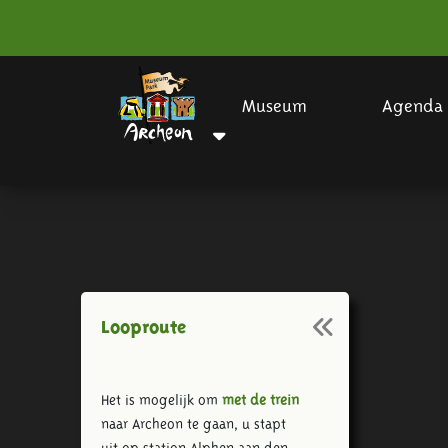
Museum
Agenda
Looproute
Het is mogelijk om
met de trein
naar Archeon te gaan, u stapt
uit op station Alphen aan den