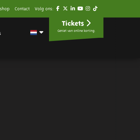
shop
Contact
Volg ons:
Tickets
Geniet van online korting.
s