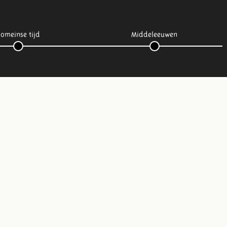
omeinse tijd
Middeleeuwen
Volg ons op social media: