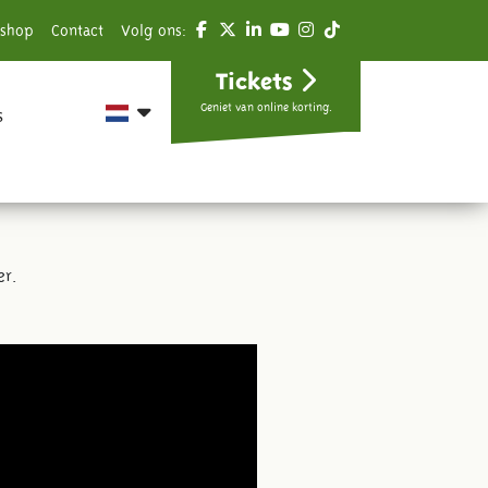
shop
Contact
Volg ons:
Tickets
Geniet van online korting.
s
er.