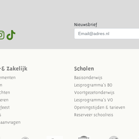
Nieuwsbrief
-& Zakelijk
Scholen
ementen
Basisonderwijs
n
Lesprogramma's BO
chten
Voortgezetonderwijs
eren
Lesprogramma's VO
sfeest
Openingstijden & tarieven
s
Reserveer schoolreis
e aanvragen