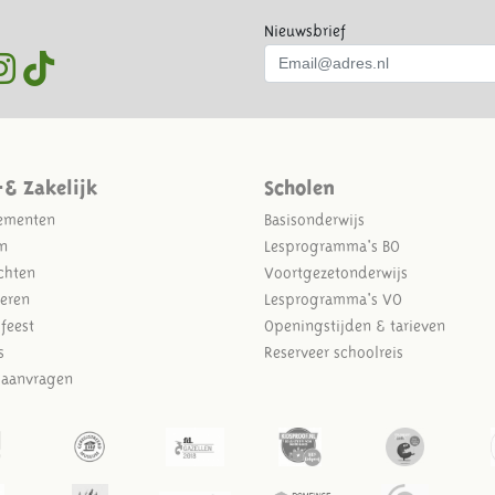
Nieuwsbrief
-& Zakelijk
Scholen
ementen
Basisonderwijs
n
Lesprogramma's BO
chten
Voortgezetonderwijs
eren
Lesprogramma's VO
sfeest
Openingstijden & tarieven
s
Reserveer schoolreis
e aanvragen