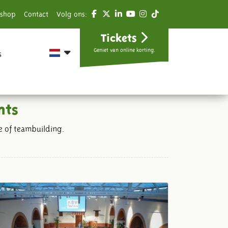
shop
Contact
Volg ons:
Tickets
Geniet van online korting.
s
nts
ie of teambuilding.