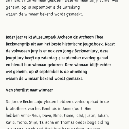
en
hieruit
hun winnaar gekozen. Deze winnaar blijft echter wel
geheim
, o
p 18 september
is de
uitreiking
waarin
de
winnaar
beken
d
wordt
gemaakt
.
Ieder jaar reikt Museumpark Archeon de Archeon Thea
Beckmanprijs uit aan het beste historische jeugdboek. Naast
de volwassen jury is er ook een Jonge Beckmanjury, deze
jeugdjury heeft op zaterdag 4 september overleg gehad
en hieruit hun winnaar gekozen. Deze winnaar blijft echter
wel geheim, op 18 september is de uitreiking
waarin de winnaar bekend wordt gemaakt.
Van shortlist naar winnaar
De Jonge Beckmanjuryleden hebben overleg gehad in de
bibliotheek van het Eemhuis in Amersfoort. Hier
hebben Anne-Fleur, Dave, Eline, Fiene, Iclal, Justin, Julian,
Katie, Tione, Stijn, Talischa en Thomas onder begeleiding