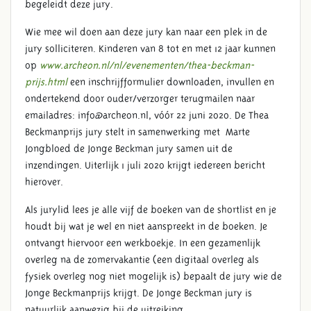
begeleidt deze jury.
Wie mee wil doen aan deze jury kan naar een plek in de
jury solliciteren. Kinderen van 8 tot en met 12 jaar kunnen
op
www.archeon.nl/nl/evenementen/thea-beckman-
prijs.html
een inschrijfformulier downloaden, invullen en
ondertekend door ouder/verzorger terugmailen naar
emailadres: info@archeon.nl, vóór 22 juni 2020. De Thea
Beckmanprijs jury stelt in samenwerking met Marte
Jongbloed de Jonge Beckman jury samen uit de
inzendingen. Uiterlijk 1 juli 2020 krijgt iedereen bericht
hierover.
Als jurylid lees je alle vijf de boeken van de shortlist en je
houdt bij wat je wel en niet aanspreekt in de boeken. Je
ontvangt hiervoor een werkboekje. In een gezamenlijk
overleg na de zomervakantie (een digitaal overleg als
fysiek overleg nog niet mogelijk is) bepaalt de jury wie de
Jonge Beckmanprijs krijgt. De Jonge Beckman jury is
natuurlijk aanwezig bij de uitreiking.