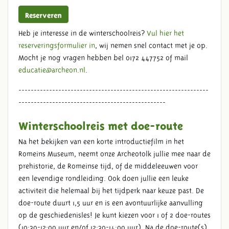
Reserveren
Heb je interesse in de winterschoolreis?
Vul hier het
reserveringsformulier in
, wij nemen snel contact met je op.
Mocht je nog vragen hebben bel 0172 447752 of mail
educatie@archeon.nl
.
--------------------------------------------------------------
------------------------------------------------
Winterschoolreis met doe-route
Na het bekijken van een korte introductiefilm in het
Romeins Museum, neemt onze Archeotolk jullie mee naar de
prehistorie, de Romeinse tijd, of de middeleeuwen voor
een levendige rondleiding. Ook doen jullie een leuke
activiteit die helemaal bij het tijdperk naar keuze past. De
doe-route duurt 1,5 uur en is een avontuurlijke aanvulling
op de geschiedenisles! Je kunt kiezen voor 1 of 2 doe-routes
(10:30-12:00 uur en/of 12:30-14:00 uur). Na de doe-route(s)