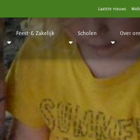
Laatste nieuws
Web
Feest-& Zakelijk
Scholen
Over on