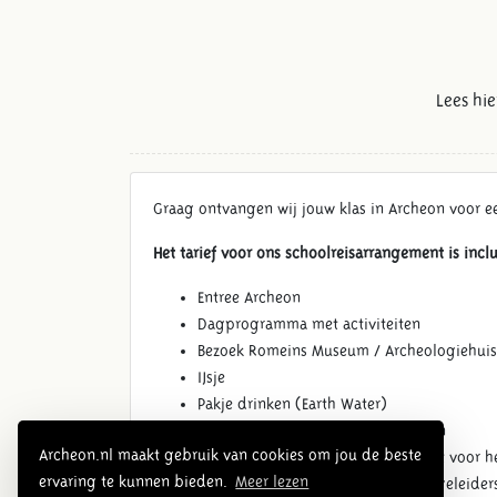
Lees hi
Graag ontvangen wij jouw klas in Archeon voor e
Het tarief voor ons schoolreisarrangement is inclu
Entree Archeon
Dagprogramma met activiteiten
Bezoek Romeins Museum / Archeologiehuis
IJsje
Pakje drinken (Earth Water)
Terugkomkaartje voor de leerlingen
Archeon.nl maakt gebruik van cookies om jou de beste
Expeditietocht of ontdekkingstocht voor h
ervaring te kunnen bieden.
Meer lezen
Docentenpas voor docenten en begeleider