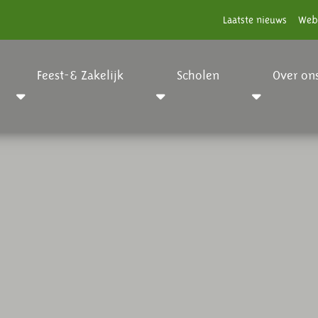
Laatste nieuws
Web
Feest-& Zakelijk
Scholen
Over on