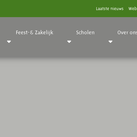
Laatste nieuws
Web
Feest-& Zakelijk
Scholen
Over on