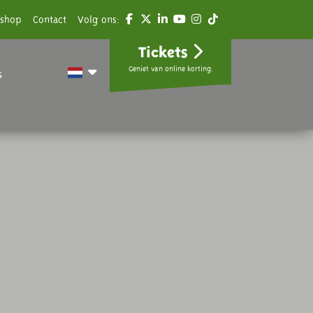
shop
Contact
Volg ons:
Tickets
Geniet van online korting.
s