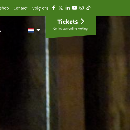
shop
Contact
Volg ons:
Tickets
Geniet van online korting.
s