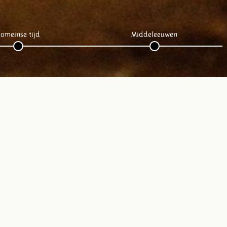
omeinse tijd
Middeleeuwen
Volg ons op social media: