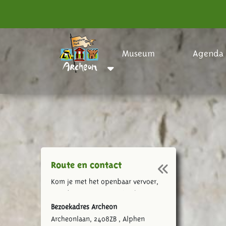
Museum
Agenda
Route en contact
Kom je met het openbaar vervoer,
met de auto of fiets? Plan hier je
route naar Museumpark Archeon.
Bezoekadres Archeon
Archeonlaan, 2408ZB , Alphen