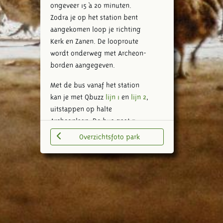
ongeveer 15 à 20 minuten.
Zodra je op het station bent
aangekomen loop je richting
Kerk en Zanen. De looproute
wordt onderweg met Archeon-
borden aangegeven.
Met de bus vanaf het station
kan je met Qbuzz
lijn 1
en
lijn 2
,
uitstappen op halte
Archeonlaan. De bus gaat 7
dagen per week.
Overzichtsfoto park