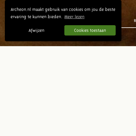
Archeon.nl maakt gebruik van cookies om jou de beste
ervaring te kunnen bieden.
Meer lezen
Prehistorie
R
Afwijzen
Cookies toestaan
Met de auto
Vanuit Utrecht
Je rijdt via de A12 richting Den
Haag en neemt bij Bodegraven