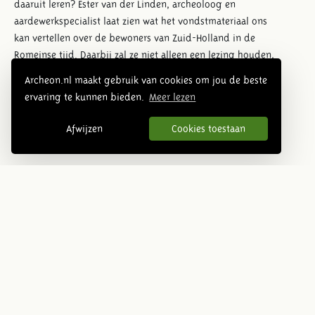
daaruit leren? Ester van der Linden, archeoloog en
aardewerkspecialist laat zien wat het vondstmateriaal ons
kan vertellen over de bewoners van Zuid-Holland in de
Romeinse tijd. Daarbij zal ze niet alleen een lezing houden,
maar ook de Romeinse scherven zelf op tafel leggen.
Archeon.nl maakt gebruik van cookies om jou de beste
ervaring te kunnen bieden.
Meer lezen
De lezingen zijn om 10:15 uur en 16:30 uur. Deze zijn gratis te
bezoeken. We verzoeken u om zich bij binnenkomst aan te
Afwijzen
Cookies toestaan
melden bij de kassa voor de lezing.
Overzichtsfoto park
Volgende
Prehistorie
Romeinse tijd
Middeleeuwen