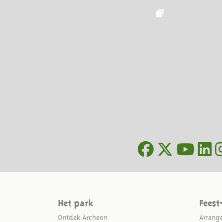
Het park
Feest
Ontdek Archeon
Arrang