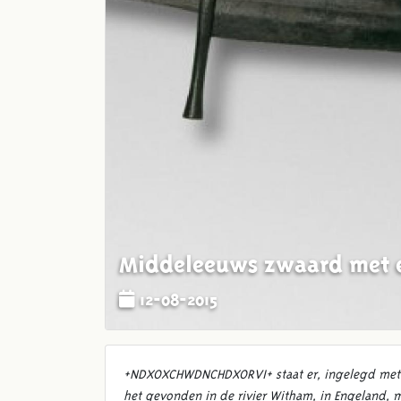
Middeleeuws zwaard met 
12-08-2015
+NDXOXCHWDNCHDXORVI+ staat er, ingelegd met g
het gevonden in de rivier Witham, in Engeland, 