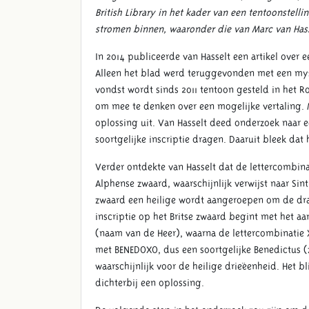
British Library in het kader van een tentoonstell
stromen binnen, waaronder die van Marc van Hass
In 2014 publiceerde van Hasselt een artikel over 
Alleen het blad werd teruggevonden met een myst
vondst wordt sinds 2011 tentoon gesteld in het
om mee te denken over een mogelijke vertaling. M
oplossing uit. Van Hasselt deed onderzoek naar e
soortgelijke inscriptie dragen. Daaruit bleek dat h
Verder ontdekte van Hasselt dat de lettercombina
Alphense zwaard, waarschijnlijk verwijst naar Sin
zwaard een heilige wordt aangeroepen om de drage
inscriptie op het Britse zwaard begint met het 
(naam van de Heer), waarna de lettercombinatie 
met BENEDOXO, dus een soortgelijke Benedictus (
waarschijnlijk voor de heilige drieëenheid. Het b
dichterbij een oplossing.