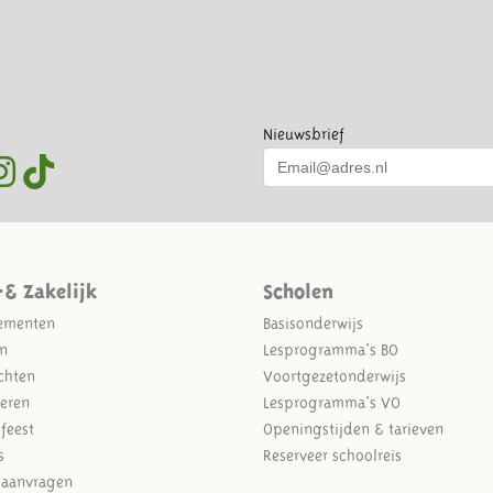
Nieuwsbrief
-& Zakelijk
Scholen
ementen
Basisonderwijs
n
Lesprogramma's BO
chten
Voortgezetonderwijs
eren
Lesprogramma's VO
sfeest
Openingstijden & tarieven
s
Reserveer schoolreis
e aanvragen