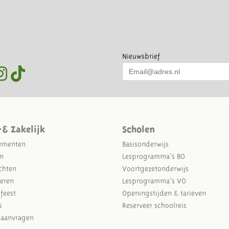
Nieuwsbrief
-& Zakelijk
Scholen
ementen
Basisonderwijs
n
Lesprogramma's BO
chten
Voortgezetonderwijs
eren
Lesprogramma's VO
sfeest
Openingstijden & tarieven
s
Reserveer schoolreis
e aanvragen