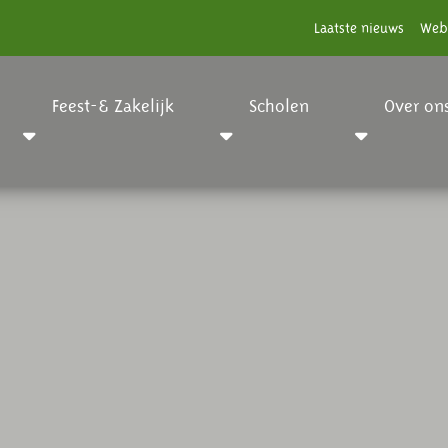
Laatste nieuws
Web
Feest-& Zakelijk
Scholen
Over on