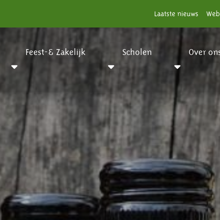
Laatste nieuws
Web
Feest-& Zakelijk
Scholen
Over on