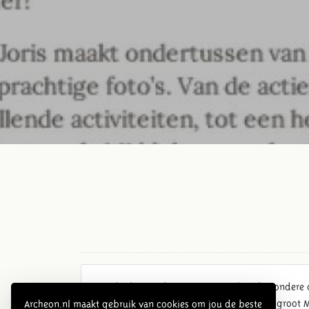
Donderdag 8 februari is wel een heel bijzondere d
geworden en dat gaan we vieren met een groot M
Archeon.nl maakt gebruik van cookies om jou de beste