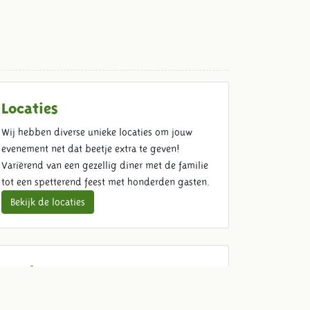
Locaties
Wij hebben diverse unieke locaties om jouw
evenement net dat beetje extra te geven!
Variërend van een gezellig diner met de familie
tot een spetterend feest met honderden gasten.
Bekijk de locaties
Food & Beverage
Kom ouderwets genieten met jouw gasten. Wij