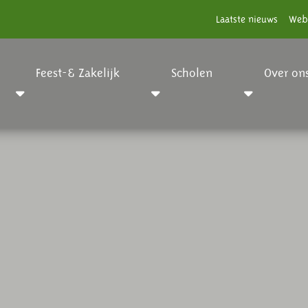
Laatste nieuws
Web
Feest-& Zakelijk
Scholen
Over on