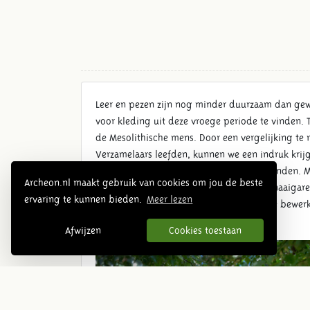
Leer en pezen zijn nog minder duurzaam dan gewe
voor kleding uit deze vroege periode te vinden. 
de Mesolithische mens. Door een vergelijking te 
Verzamelaars leefden, kunnen we een indruk krijge
Paleolithicum zijn naalden van been gevonden. M
Archeon.nl maakt gebruik van cookies om jou de beste
Volken als de Inuït gebruikten pezen als naaigar
ervaring te kunnen bieden.
Meer lezen
verschillende manieren bekend om leer te bewerk
met o.a. Eikenlooizuur.
Afwijzen
Cookies toestaan