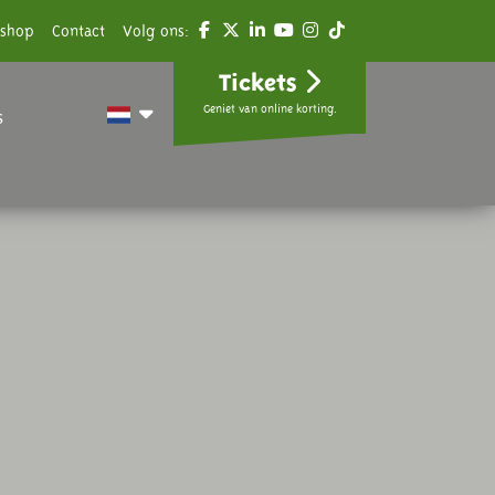
shop
Contact
Volg ons:
Tickets
Geniet van online korting.
s