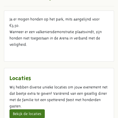
MOGEN ER HONDEN OP HET
Ja er mogen honden op het park, mits aangelijnd voor
PARK?
€3,50.
Wanneer er een valkeniersdemonstratie plaatsvindt, zijn
honden niet toegestaan in de Arena in verband met de
veiligheid.
Locaties
Wij hebben diverse unieke locaties om jouw evenement net
dat beetje extra te geven! Variërend van een gezellig diner
met de familie tot een spetterend feest met honderden
gasten.
Bekijk de locaties