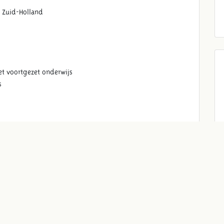
 Zuid-Holland
et voortgezet onderwijs
s
kanties) organiseert Archeon een docentenmiddag. Ter
moeite waard. Een Archeotolk maakt je wegwijs in het park en
via
educatie@archeon.nl
.
 begeleiders gratis een oriënterend bezoek brengen aan
jdens openingstijden, mogelijk. Je kunt de docentenpas