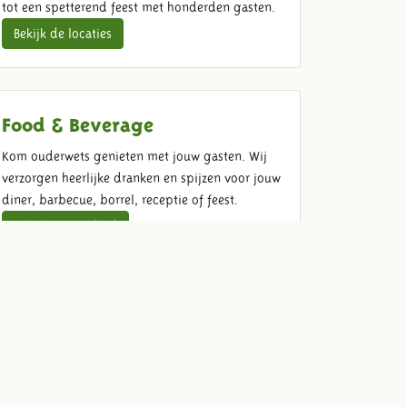
tot een spetterend feest met honderden gasten.
Bekijk de locaties
Food & Beverage
Kom ouderwets genieten met jouw gasten. Wij
verzorgen heerlijke dranken en spijzen voor jouw
diner, barbecue, borrel, receptie of feest.
Bekijk ons aanbod
Offerte
Om zeker te weten dat we het event organiseren
waar jij naar op zoek bent maken wij graag een
vrijblijvende offerte op maat.