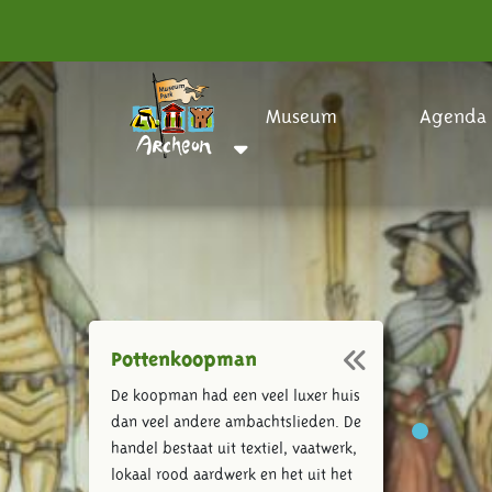
Museum
Agenda
Pottenkoopman
De koopman had een veel luxer huis
dan veel andere ambachtslieden. De
handel bestaat uit textiel, vaatwerk,
lokaal rood aardwerk en het uit het