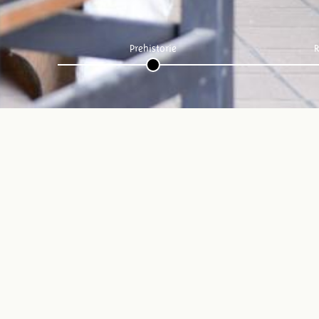
Prehistorie
R