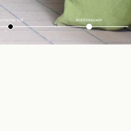
omeinse tijd
Middeleeuwen
Volg ons op social media: