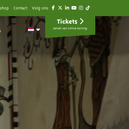
shop
Contact
Volg ons:
Tickets
Geniet van online korting.
s