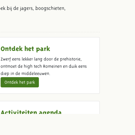
oek bij de jagers, boogschieten,
Ontdek het park
Zwerf eens lekker lang door de prehistorie,
ontmoet de high tech Romeinen en duik eens
diep in de middeleeuwen.
Ontdek het park
Activiteiten agenda
Er is iedere dag van alles te doen in Archeon,
maar in de weekeinden en vakanties is er extra