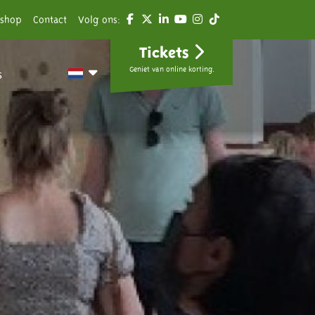
shop
Contact
Volg ons:
Tickets
Geniet van online korting.
s