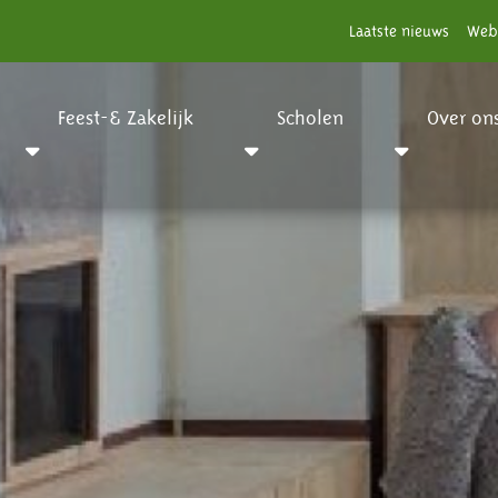
Laatste nieuws
Web
Feest-& Zakelijk
Scholen
Over on