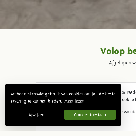
Volop b
Afgelopen w
Er was volop belangstelling vertelt gastheer Pas
Archeon.nl maakt gebruik van cookies om jou de beste
Men popelt om de Zwammerdam 6 straks ook te ku
ervaring te kunnen bieden.
Meer lezen
In de restauratiewerf volg je de restauratie va
Afwijzen
Cookies toestaan
bewonderen in de werf!