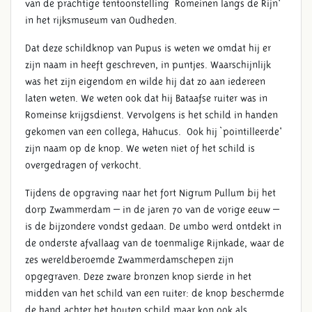
van de prachtige tentoonstelling `Romeinen langs de Rijn'
in het rijksmuseum van Oudheden.
Dat deze schildknop van Pupus is weten we omdat hij er
zijn naam in heeft geschreven, in puntjes. Waarschijnlijk
was het zijn eigendom en wilde hij dat zo aan iedereen
laten weten. We weten ook dat hij Bataafse ruiter was in
Romeinse krijgsdienst. Vervolgens is het schild in handen
gekomen van een collega, Hahucus. Ook hij `pointilleerde'
zijn naam op de knop. We weten niet of het schild is
overgedragen of verkocht.
Tijdens de opgraving naar het fort Nigrum Pullum bij het
dorp Zwammerdam – in de jaren 70 van de vorige eeuw –
is de bijzondere vondst gedaan. De umbo werd ontdekt in
de onderste afvallaag van de toenmalige Rijnkade, waar de
zes wereldberoemde Zwammerdamschepen zijn
opgegraven. Deze zware bronzen knop sierde in het
midden van het schild van een ruiter: de knop beschermde
de hand achter het houten schild maar kon ook als