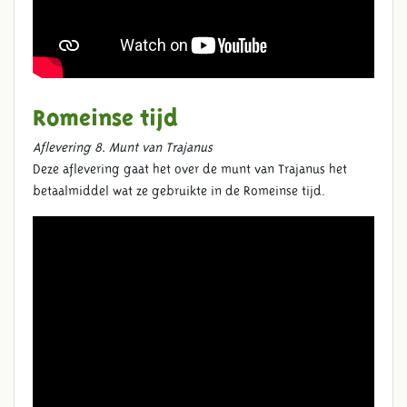
Romeinse tijd
Aflevering 8. Munt van Trajanus
Deze aflevering
gaat het over de
munt van
Traj
a
nus
het
betaalmiddel wat ze gebruikte in de Romeinse tijd.