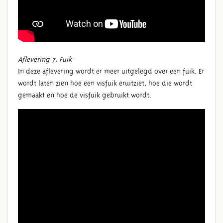
Aflevering 7. Fuik
In deze aflevering wordt er meer uitgelegd over een
f
uik
. Er
wordt laten zien hoe
een
v
i
s
f
uik
eruitziet
, hoe die
wordt
gemaakt en hoe de
visfuik
gebruikt
wordt
.