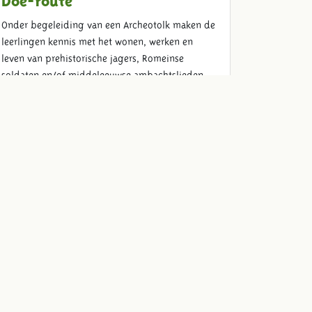
Onder begeleiding van een Archeotolk maken de
leerlingen kennis met het wonen, werken en
leven van prehistorische jagers, Romeinse
soldaten en/of middeleeuwse ambachtslieden.
Hierbij gaan ze aan de slag met verschillende
activiteiten.
Lees meer
Schoolreis lunch
Maak je schoolreis compleet en geniet met de
klas van een verzorgde lunch zoals heerlijke
frites met mayo en biologische kipnuggets.
Lees meer