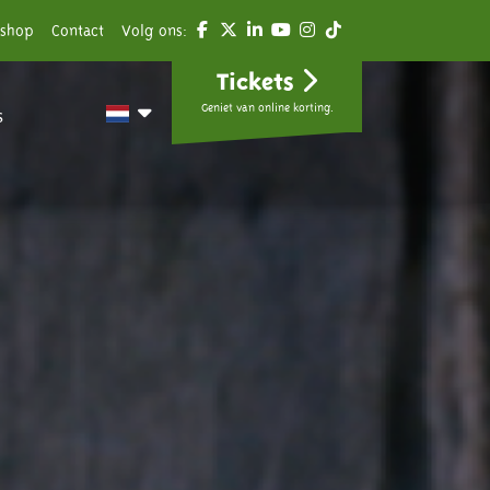
shop
Contact
Volg ons:
Tickets
Geniet van online korting.
s