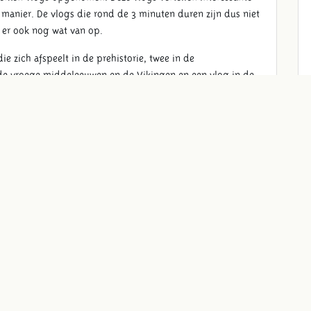
 manier. De vlogs die rond de 3 minuten duren zijn dus niet
kt er ook nog wat van op.
die zich afspeelt in de prehistorie, twee in de
 de vroege middeleeuwen en de Vikingen en een vlog in de
oe het er vroeger aan toe ging. In de vlogs hebben de
et daarbij bijpassende kleding, attributen en natuurlijk een
or dit super leuke initiatief brengt Museumpark Archeon
, maar nu ook online!
naal op Facebook en Instagram. Ook staan de video's al