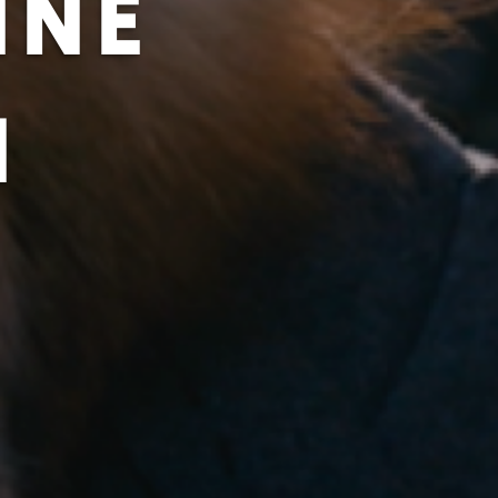
INE
N