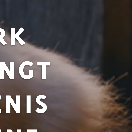
RK
ENGT
ENIS