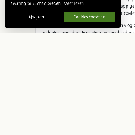
ervaring te kunnen bieden.
Meer lezen
weetjes en leuke feiten op een leuke en grappige
alleen maar leuk om naar te kijken, maar je stee
Afwijzen
Cookies toestaan
In het totaal zijn er vier vlogs gemaakt. Een vlog 
middeleeuwen, deze twee vlogs zijn verdeeld in
Romeinse tijd. De vlogs schetsen een beeld van h
vloggers in elk tijdperk weer een nieuw verhaal m
bijpassende omgeving in Museumpark Archeon. Do
niet alleen de geschiedenis tot leven in het park
De vlogs worden geplaatst op ons social mediaka
online op ons YouTube kanaal. Veel kijk plezier!