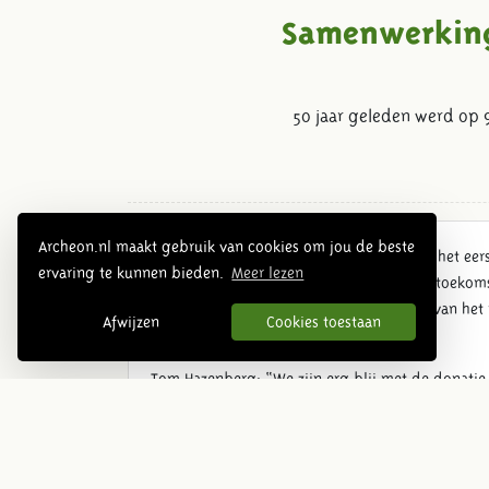
Samenwerking 
50 jaar geleden werd op 
Archeon.nl maakt gebruik van cookies om jou de beste
50 jaar geleden werd op 9 december 1971 het ee
ervaring te kunnen bieden.
Meer lezen
jaar later vergaderen betrokkenen bij het toekom
Lot der Blinden
over de toegankelijkheid van het 
Afwijzen
Cookies toestaan
erfgoed en cultuur is er voor allen!
Tom Hazenberg: “We zijn erg blij met de donatie
de goede weg zijn. Museumpark Archeon is niet o
nieuwe museum willen we bereiken dat mensen 
All together now