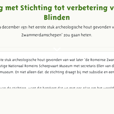
met Stichting tot verbetering v
Blinden
9 december 1971 het eerste stuk archeologische hout gevonden v
Zwammerdamschepen’ zou gaan heten.
rste stuk archeologische hout gevonden van wat later ‘de Romeinse Zw
stige Nationaal Romeins Scheepvaart Museum met secretaris Ellen van de
museum. En niet alleen dat: de stichting draagt bij met subsidie en e
 van de stichting, want dit betekent dat we met ons plan om het werel
nbekend hiermee: voor slechtziende en blinde mensen heeft het park bi
met een beperking zich er welkom voelen en de Zwammerdamschepen o