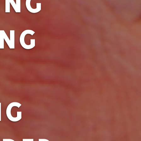
ING
NG