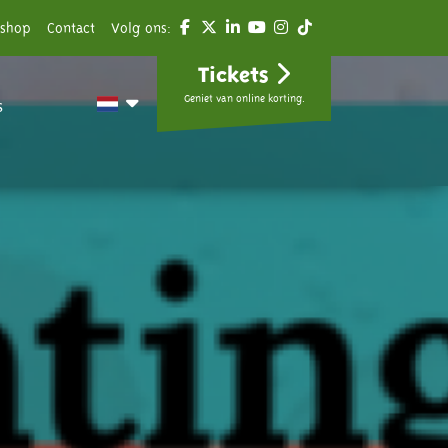
shop
Contact
Volg ons:
Tickets
Geniet van online korting.
s