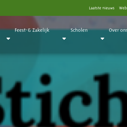
Laatste nieuws
Web
Feest-& Zakelijk
Scholen
Over on