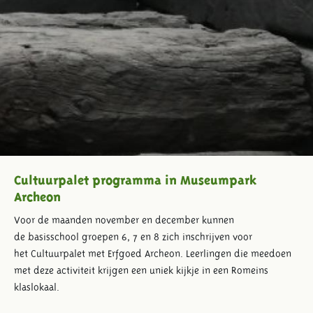
Cultuurpalet programma in Museumpark
Archeon
Voor de maanden
november
en december k
unnen
de
basisschool
groepen 6, 7 en 8 zich inschrijven
voor
het
Cultuurpalet
met
Erfgoed Archeon.
L
eerl
ingen
die
meedoen
met deze activiteit krijgen een uniek
kijkje in een
Romeins
klaslokaal
.