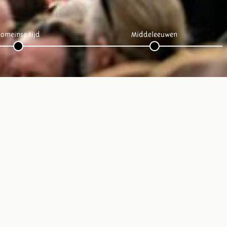
omeinse tijd
Middeleeuwen
Volg ons op social media: