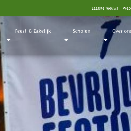
Laatste nieuws
Web
Feest-& Zakelijk
Scholen
Over on