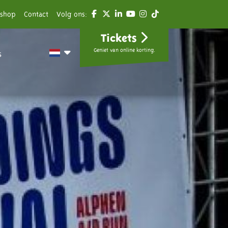
shop
Contact
Volg ons:
Tickets
Geniet van online korting.
s