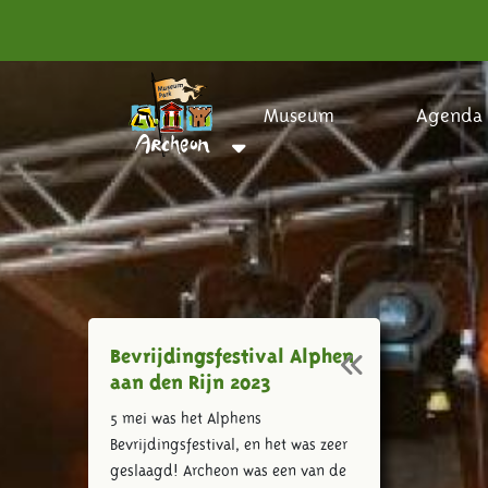
Museum
Agenda
Bevrijdingsfestival Alphen
aan den Rijn 2023
5 mei was het Alphens
Bevrijdingsfestival, en het was zeer
geslaagd! Archeon was een van de