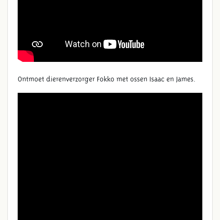
Ontmoet dierenverzorger Fokko met ossen Isaac en James.