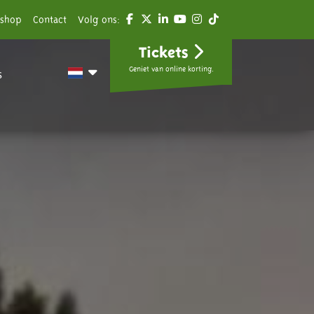
shop
Contact
Volg ons:
Tickets
Geniet van online korting.
s