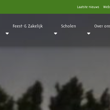
Laatste nieuws
Web
Feest-& Zakelijk
Scholen
Over on