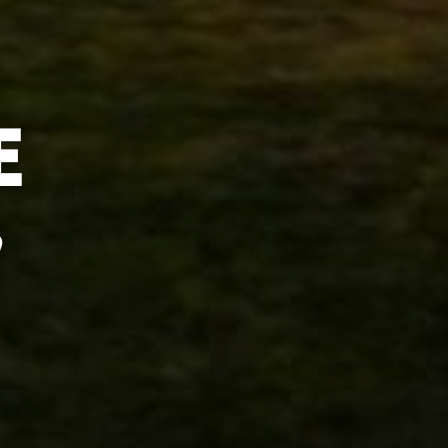
E
E
"