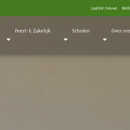
Laatste nieuws
Web
Feest-& Zakelijk
Scholen
Over on