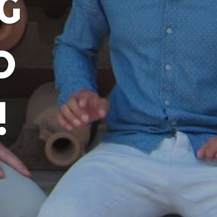
G
D
!