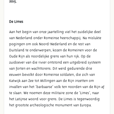
2015.
TENTOONSTELLING ‘LEVEN
LANGS DE LIMES –
VOORBURG’
De Limes
Aan het begin van onze jaartelling viel het zuidelijke deel
van Nederland onder Romeinse heerschappij. Na mislukte
pogingen om ook Noord-Nederland en de rest van
Duitsland te onderwerpen, kozen de Romeinen voor de
Oude Rijn als noordelijke grens van hun rijk. Op de
zuidoever van die rivier ontstond een uitgebreid systeem
van forten en wachttorens. Dit werd gedurende drie
eeuwen bevolkt door Romeinse soldaten, die zich van
Katwijk aan Zee tot Millingen aan de Rijn inzetten om
invallen van het ‘barbaarse’ volk ten noorden van de Rijn af
te slaan. We noemen deze militaire zone de ‘Limes’, naar
het Latijnse woord voor grens. De Limes is tegenwoordig
het grootste archeologische monument van Europa.