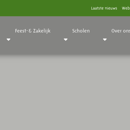
Laatste nieuws
Web
Feest-& Zakelijk
Scholen
Over on