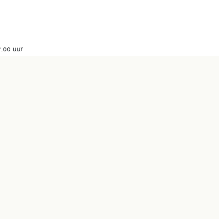
7.00 uur
17.00 uur
 Archeon geopend)
ur
ur
 uur