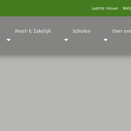
Laatste nieuws
Web
Feest-& Zakelijk
Scholen
Over on