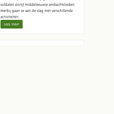
soldaten en/of middeleeuwse ambachtslieden.
Hierbij gaan ze aan de slag met verschillende
activiteiten.
Lees meer
Schoolreis lunch
Maak je schoolreis compleet en geniet met de
klas van een verzorgde lunch zoals heerlijke
frites met mayo en biologische kipnuggets.
Lees meer
Reserveer schoolreis
Ga mee op avontuur en reserveer hier direct