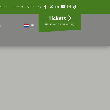
shop
Contact
Volg ons:
Tickets
Geniet van online korting.
s