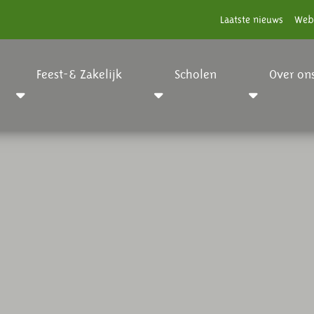
Laatste nieuws
Web
Feest-& Zakelijk
Scholen
Over on